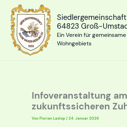
Zum
Inhalt
Siedlergemeinschaft
springen
64823 Groß-Umsta
Ein Verein für gemeinsame 
Wohngebiets
Infoveranstaltung a
zukunftssicheren Zu
Von
Florian Laslop
/
24. Januar 2026